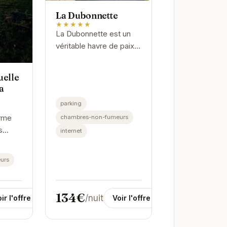
La Dubonnette
★★★★★
La Dubonnette est un
véritable havre de paix,
idéalement situé à La
Ferté-Saint-Aubin. Son
uelle
atmosphère
a
chaleureuse et ses
parking
équipements
rme
chambres-non-fumeurs
modernes...
s
internet
iduelle
ée à La
urs
 elle
al pour
134€
/nuit
Voir l'offre
ir l'offre