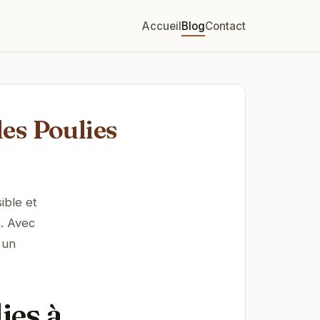
Accueil
Blog
Contact
es Poulies
ible et
n. Avec
 un
ies à