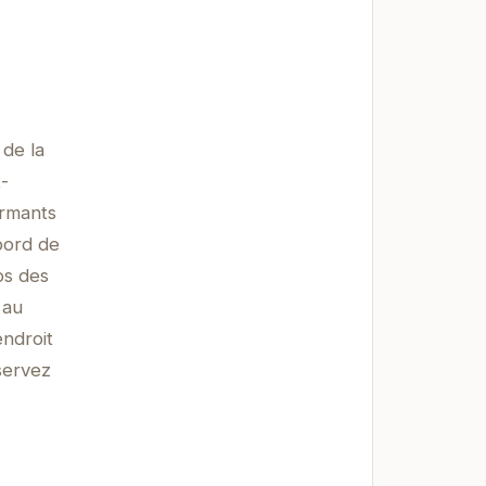
 de la
t-
armants
bord de
los des
 au
endroit
servez