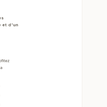
es
é et d'un
fitez
La