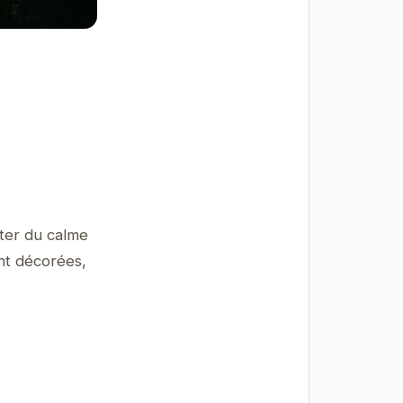
iter du calme
nt décorées,