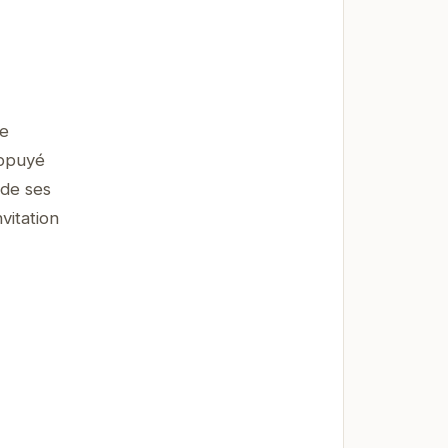
ce
appuyé
 de ses
vitation