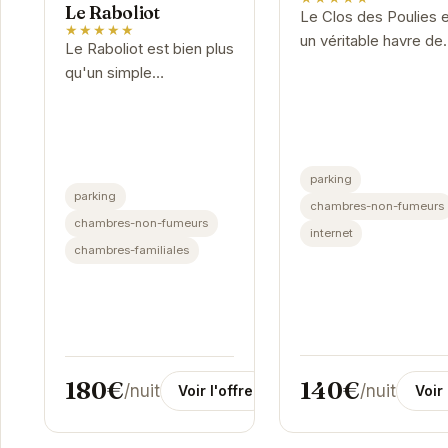
Le Raboliot
Le Clos des Poulies 
★★★★★
un véritable havre de
Le Raboliot est bien plus
paix, idéal pour se
qu'un simple
ressourcer et profite
hébergement ; c'est
calme de la campagn
une invitation à la
L'établissement
détente et au bien-être.
propose des...
parking
parking
chambres-non-fumeurs
chambres-non-fumeurs
internet
chambres-familiales
140€
180€
/nuit
/nuit
Voir 
Voir l'offre