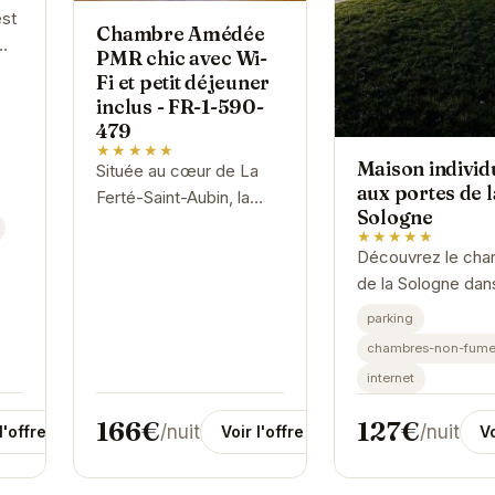
est
Chambre Amédée
PMR chic avec Wi-
Fi et petit déjeuner
r du
inclus - FR-1-590-
e.
479
★★★★★
Maison individ
Située au cœur de La
aux portes de l
Ferté-Saint-Aubin, la
Sologne
Chambre Amédée PMR
★★★★★
offre un espace chic et
Découvrez le cha
accessible, parfait pour
de la Sologne dan
un séjour confortable.
cette maison indiv
parking
Avec son...
accueillante. Situ
chambres-non-fume
Ferté-Saint-Aubin,
internet
offre un cadre idé
des...
166€
127€
/nuit
/nuit
l'offre
Voir l'offre
Vo