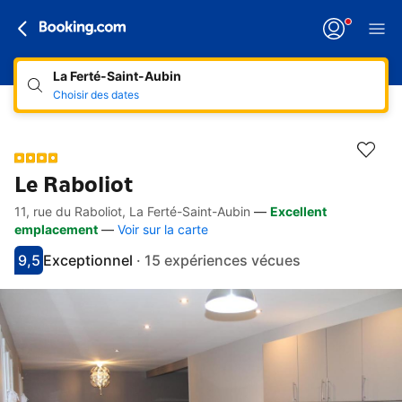
La Ferté-Saint-Aubin
Choisir des dates
Le Raboliot
11, rue du Raboliot, La Ferté-Saint-Aubin
—
Excellent
Accès rapides
Aller à la description
Aller aux équipements
Aller aux hébergements
Aller aux conditions
emplacement
—
Voir sur la carte
9,5
Exceptionnel
·
15 expériences vécues
Avec une note de 9.5
exceptionnel