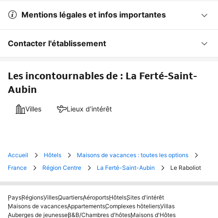
Mentions légales et infos importantes
Contacter l'établissement
Les incontournables de : La Ferté-Saint-
Aubin
Villes
Lieux d'intérêt
Accueil
Hôtels
Maisons de vacances : toutes les options
France
Région Centre
La Ferté-Saint-Aubin
Le Raboliot
Pays
Régions
Villes
Quartiers
Aéroports
Hôtels
Sites d'intérêt
Maisons de vacances
Appartements
Complexes hôteliers
Villas
Auberges de jeunesse
B&B/Chambres d'hôtes
Maisons d'Hôtes