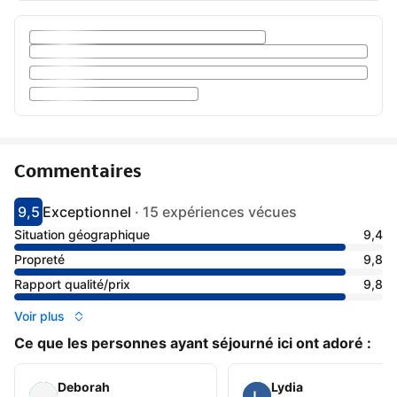
Commentaires
9,5
Exceptionnel
·
15 expériences vécues
Avec une note de 9.5
exceptionnel
Situation géographique
9,4
Propreté
9,8
Rapport qualité/prix
9,8
Voir plus
Ce que les personnes ayant séjourné ici ont adoré :
Deborah
Lydia